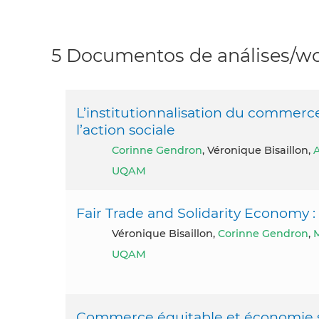
5 Documentos de análises/wo
L’institutionnalisation du commerc
l’action sociale
Corinne Gendron
, Véronique Bisaillon,
A
UQAM
Fair Trade and Solidarity Economy 
Véronique Bisaillon,
Corinne Gendron
,
M
UQAM
Commerce équitable et économie soli