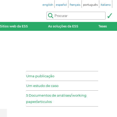
english
español
français
português
italiano
Sitios web da ESS
As soluções da ESS
Teses
Uma publicação
Um estudo de caso
5 Documentos de análises/working
paper/articulos