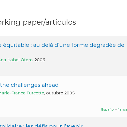
rking paper/articulos
e équitable : au delà d’une forme dégradée de
na Isabel Otero
, 2006
: the challenges ahead
arie-France Turcotte
, outubro 2005
Español
-
frança
daire : les défis pour l’avenir