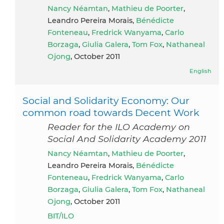
Nancy Néamtan
,
Mathieu de Poorter
,
Leandro Pereira Morais,
Bénédicte
Fonteneau
,
Fredrick Wanyama
,
Carlo
Borzaga
,
Giulia Galera
,
Tom Fox
,
Nathaneal
Ojong
, October 2011
English
Social and Solidarity Economy: Our
common road towards Decent Work
Reader for the ILO Academy on
Social And Solidarity Academy 2011
Nancy Néamtan
,
Mathieu de Poorter
,
Leandro Pereira Morais,
Bénédicte
Fonteneau
,
Fredrick Wanyama
,
Carlo
Borzaga
,
Giulia Galera
,
Tom Fox
,
Nathaneal
Ojong
, October 2011
BIT/ILO