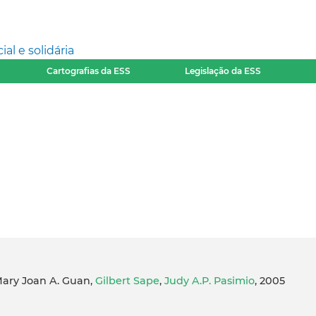
l e solidária
Cartografias da ESS
Legislação da ESS
Mary Joan A. Guan,
Gilbert Sape
,
Judy A.P. Pasimio
, 2005