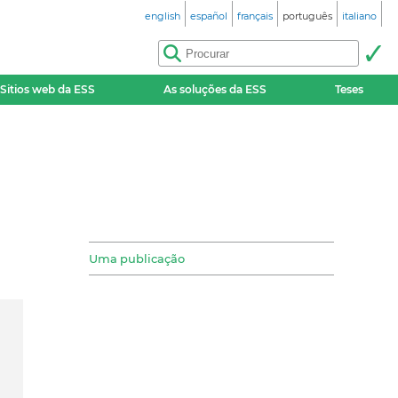
english
español
français
português
italiano
Sitios web da ESS
As soluções da ESS
Teses
Uma publicação