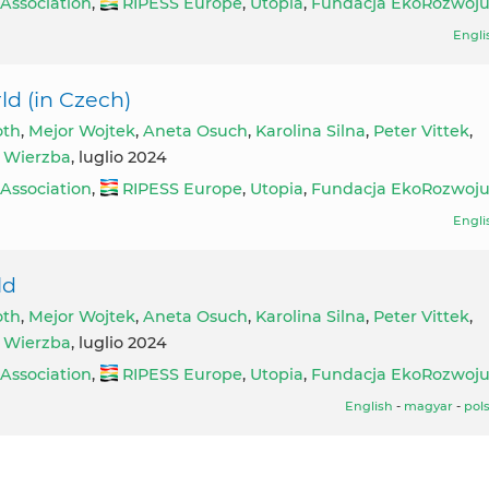
 Association
,
RIPESS Europe
,
Utopia
,
Fundacja EkoRozwoj
Engli
rld (in Czech)
oth
,
Mejor Wojtek
,
Aneta Osuch
,
Karolina Silna
,
Peter Vittek
,
 Wierzba
, luglio 2024
 Association
,
RIPESS Europe
,
Utopia
,
Fundacja EkoRozwoj
Engli
ld
oth
,
Mejor Wojtek
,
Aneta Osuch
,
Karolina Silna
,
Peter Vittek
,
 Wierzba
, luglio 2024
 Association
,
RIPESS Europe
,
Utopia
,
Fundacja EkoRozwoj
English
-
magyar
-
pols