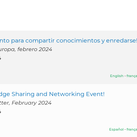
to para compartir conocimientos y enredarse
Europa, febrero 2024
4
English
-
frança
ge Sharing and Networking Event!
tter, February 2024
4
Español
-
frança