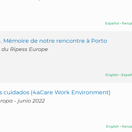
Español
-
frança
. Mémoire de notre rencontre à Porto
22 du Ripess Europe
English
-
Españ
os cuidados (4aCare Work Environment)
uropa - junio 2022
English
-
frança