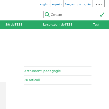
english
español
français
português
italiano
Siti dell’ESS
Le soluzioni dell’ESS
Tesi
3 strumenti pedagogici
20 articoli