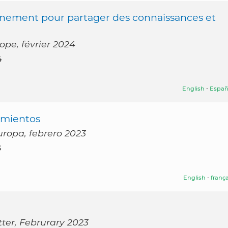
nement pour partager des connaissances et
ope, février 2024
4
English
-
Españ
imientos
Europa, febrero 2023
3
English
-
frança
tter, Februrary 2023