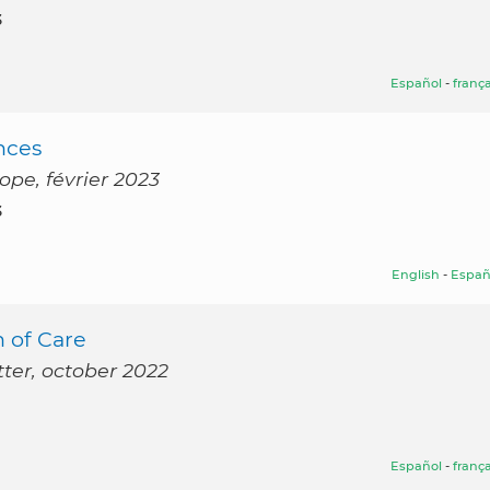
3
Español
-
frança
nces
ope, février 2023
3
English
-
Españ
 of Care
ter, october 2022
Español
-
frança