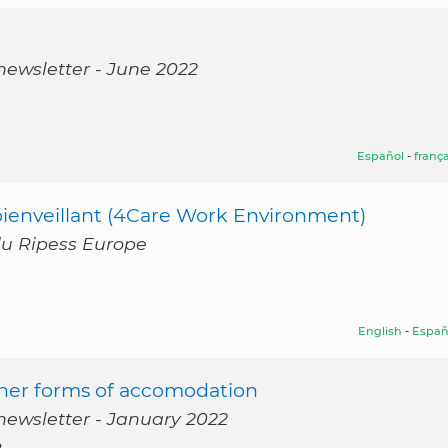
newsletter - June 2022
Español
-
frança
bienveillant (4Care Work Environment)
 du Ripess Europe
English
-
Españ
her forms of accomodation
newsletter - January 2022