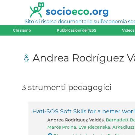
Sito di risorse documentarie sull’economia soci
Chi siamo
Pubblicazioni dell’ESS
Videos
Andrea Rodríguez V
3 strumenti pedagogici
Hati-SOS Soft Skils for a better wor
Andrea Rodríguez Valdés,
Bernadett B
Maros Prcina
,
Eva Riecanska
,
Arkadiusz