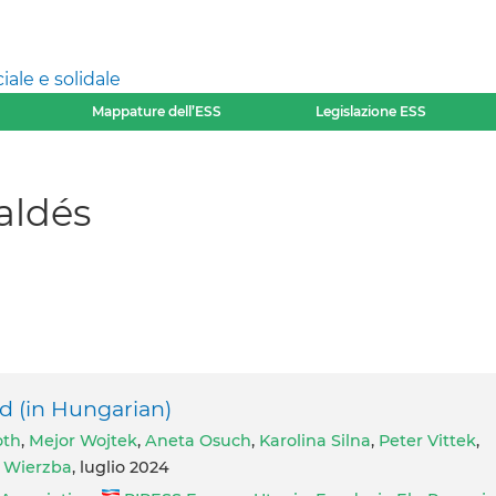
ale e solidale
Mappature dell’ESS
Legislazione ESS
aldés
ld (in Hungarian)
oth
,
Mejor Wojtek
,
Aneta Osuch
,
Karolina Silna
,
Peter Vittek
,
 Wierzba
, luglio 2024