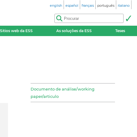
english
español
français
português
italiano
Sitios web da ESS
As soluções da ESS
Teses
Documento de análise/working
paper/articulo