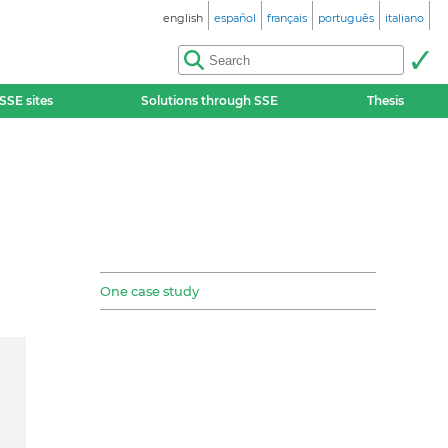
english
español
français
português
italiano
SSE sites
Solutions through SSE
Thesis
One case study