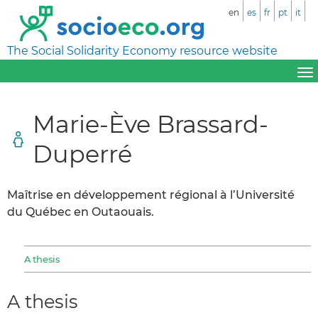
en
es
fr
pt
it
The Social Solidarity Economy resource website
Marie-Ève Brassard-
Duperré
Maîtrise en développement régional à l’Université
du Québec en Outaouais.
A thesis
A thesis