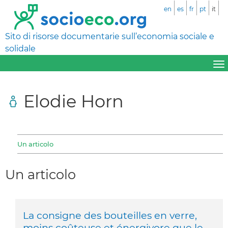
en
es
fr
pt
it
Sito di risorse documentarie sull’economia sociale e
solidale
Elodie Horn
Un articolo
Un articolo
La consigne des bouteilles en verre,
moins coûteuse et énergivore que le