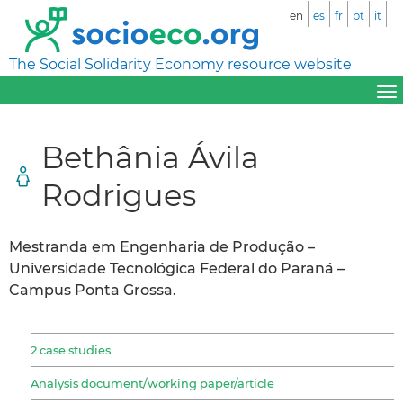
en
es
fr
pt
it
The Social Solidarity Economy resource website
Bethânia Ávila
Rodrigues
Mestranda em Engenharia de Produção –
Universidade Tecnológica Federal do Paraná –
Campus Ponta Grossa.
2 case studies
Analysis document/working paper/article