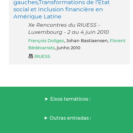
gauches,Transformations de l’Etat
social et Inclusion financière en
Amérique Latine
Xe Rencontres du RIUESS -
Luxembourg - 2 au 4 juin 2010
François Doligez
, Johan Bastiaensen,
Florent
Bédécarrats
, junho 2010
RIUESS
Eixos temáticos :
Outras entradas :