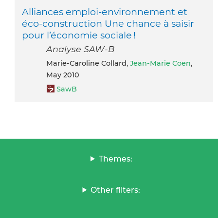
Alliances emploi-environnement et
éco-construction Une chance à saisir
pour l’économie sociale !
Analyse SAW-B
Marie-Caroline Collard,
Jean-Marie Coen
,
May 2010
SawB
Themes:
Other filters: