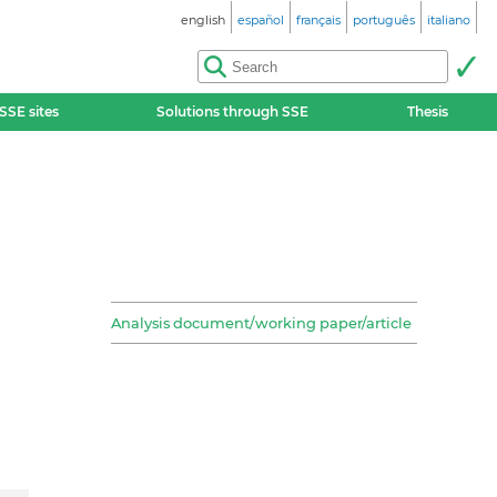
english
español
français
português
italiano
SSE sites
Solutions through SSE
Thesis
Analysis document/working paper/article