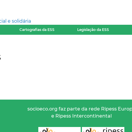
l e solidária
Cartografias da ESS
Legislação da ESS
s
socioeco.org faz parte da rede Ripess Euro
e Ripess Intercontinental