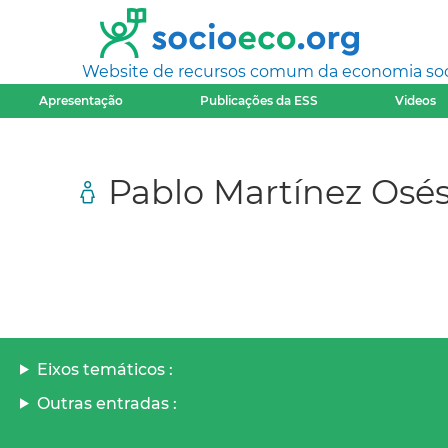
Website de recursos comum da economia socia
Apresentação
Publicações da ESS
Videos
Pablo Martínez Osé
Eixos temáticos :
Outras entradas :