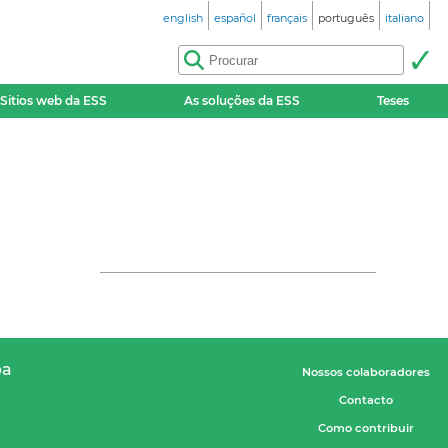
english
español
français
português
italiano
Sitios web da ESS
As soluções da ESS
Teses
pa
Nossos colaboradores
Contacto
Como contribuir