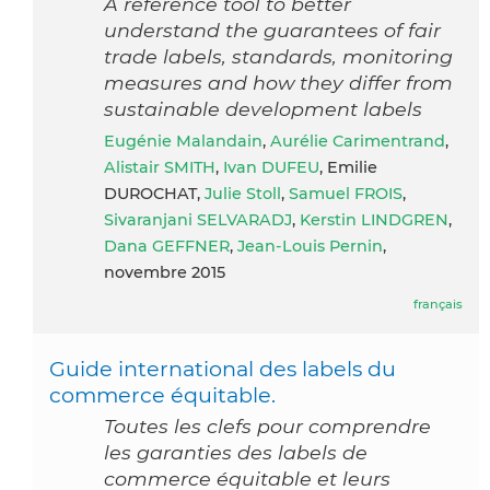
A reference tool to better
understand the guarantees of fair
trade labels, standards, monitoring
measures and how they differ from
sustainable development labels
Eugénie Malandain
,
Aurélie Carimentrand
,
Alistair SMITH
,
Ivan DUFEU
, Emilie
DUROCHAT,
Julie Stoll
,
Samuel FROIS
,
Sivaranjani SELVARADJ
,
Kerstin LINDGREN
,
Dana GEFFNER
,
Jean-Louis Pernin
,
novembre 2015
français
Guide international des labels du
commerce équitable.
Toutes les clefs pour comprendre
les garanties des labels de
commerce équitable et leurs