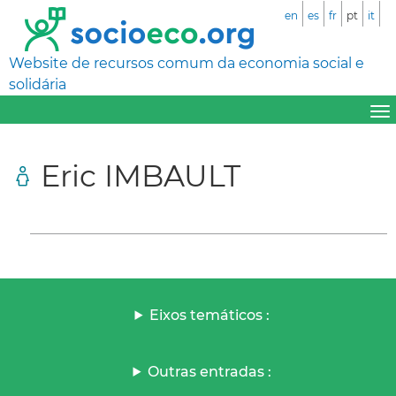
en
es
fr
pt
it
Website de recursos comum da economia social e
solidária
Eric IMBAULT
Eixos temáticos :
Outras entradas :