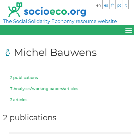
en
es
fr
pt
it
The Social Solidarity Economy resource website
Michel Bauwens
2 publications
7 Analyses/working papers/articles
3 articles
2 publications