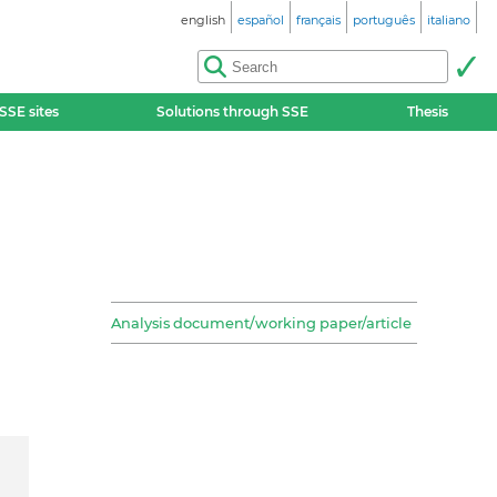
english
español
français
português
italiano
SSE sites
Solutions through SSE
Thesis
Analysis document/working paper/article