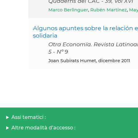
Quaderns del CAC - 39, Vol XVI
Marco Berlinguer
,
Rubén Martínez
,
May
Algunos apuntes sobre la relación e
solidaria
Otra Economía. Revista Latinoa
5 - Nº 9
Joan Subirats Humet, dicembre 2011
Assi tematici :
Altre modalità d’accesso :