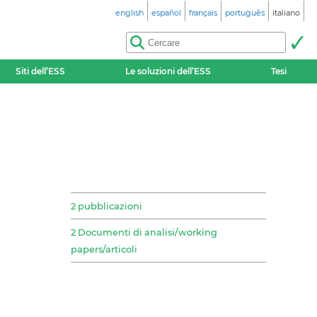
english
español
français
português
italiano
Siti dell’ESS
Le soluzioni dell’ESS
Tesi
2 pubblicazioni
2 Documenti di analisi/working
papers/articoli