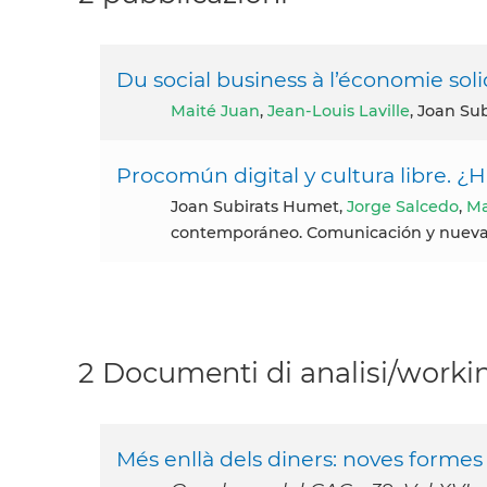
Du social business à l’économie solid
Maité Juan
,
Jean-Louis Laville
, Joan Su
Procomún digital y cultura libre. 
Joan Subirats Humet,
Jorge Salcedo
,
Ma
contemporáneo. Comunicación y nuevas t
2 Documenti di analisi/workin
Més enllà dels diners: noves formes 