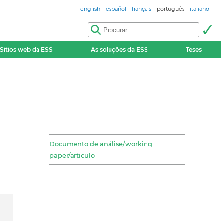
english
español
français
português
italiano
Sitios web da ESS
As soluções da ESS
Teses
Documento de análise/working
paper/articulo