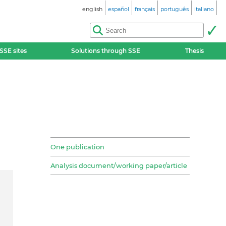
english
español
français
português
italiano
SSE sites
Solutions through SSE
Thesis
One publication
Analysis document/working paper/article