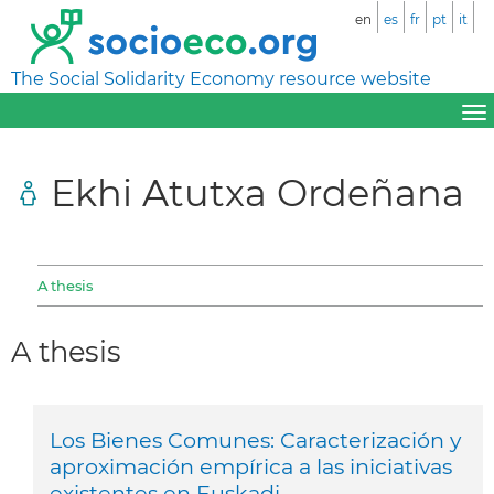
en
es
fr
pt
it
The Social Solidarity Economy resource website
Ekhi Atutxa Ordeñana
A thesis
A thesis
Los Bienes Comunes: Caracterización y
aproximación empírica a las iniciativas
existentes en Euskadi