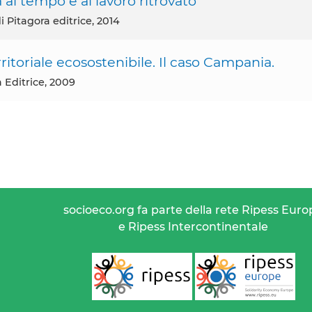
al tempo e al lavoro ritrovato
i Pitagora editrice, 2014
ritoriale ecosostenibile. Il caso Campania.
a Editrice, 2009
socioeco.org fa parte della rete Ripess Euro
e Ripess Intercontinentale