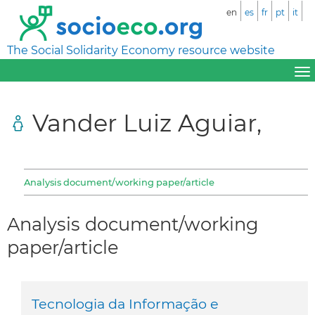
en
es
fr
pt
it
The Social Solidarity Economy resource website
Vander Luiz Aguiar,
Analysis document/working paper/article
Analysis document/working
paper/article
Tecnologia da Informação e