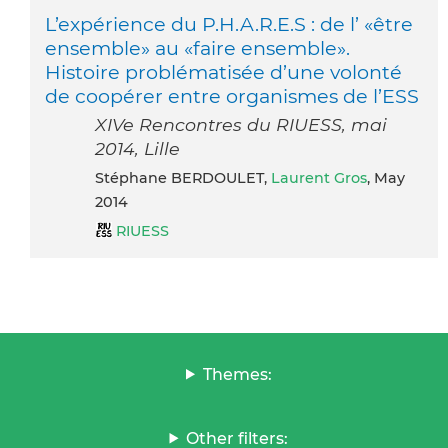
L’expérience du P.H.A.R.E.S : de l’ «être
ensemble» au «faire ensemble».
Histoire problématisée d’une volonté
de coopérer entre organismes de l’ESS
XIVe Rencontres du RIUESS, mai
2014, Lille
Stéphane BERDOULET,
Laurent Gros
, May
2014
RIUESS
Themes:
Other filters: