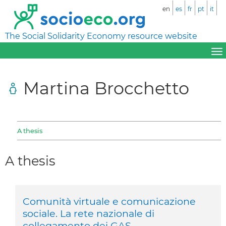
en
es
fr
pt
it
The Social Solidarity Economy resource website
Martina Brocchetto
A thesis
A thesis
Comunità virtuale e comunicazione
sociale. La rete nazionale di
collegamento dei GAS