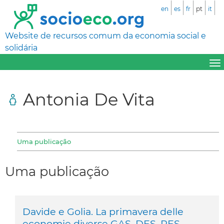
en
es
fr
pt
it
Website de recursos comum da economia social e
solidária
Antonia De Vita
Uma publicação
Uma publicação
Davide e Golia. La primavera delle
economie diverse GAS, DES, RES