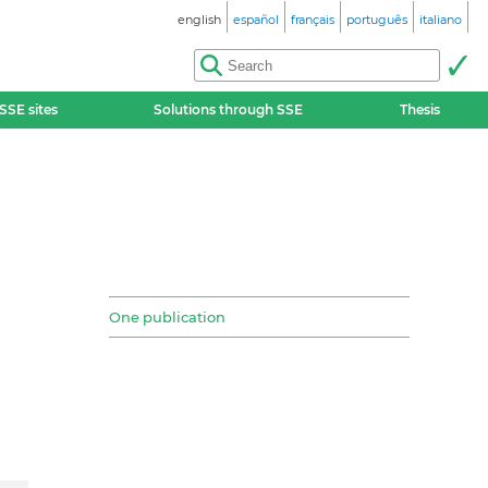
english
español
français
português
italiano
SSE sites
Solutions through SSE
Thesis
One publication