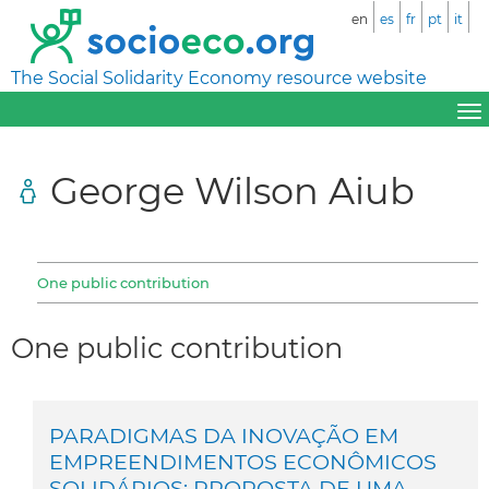
en
es
fr
pt
it
The Social Solidarity Economy resource website
George Wilson Aiub
One public contribution
One public contribution
PARADIGMAS DA INOVAÇÃO EM
EMPREENDIMENTOS ECONÔMICOS
SOLIDÁRIOS: PROPOSTA DE UMA