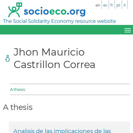
en
es
fr
pt
it
The Social Solidarity Economy resource website
Jhon Mauricio
Castrillon Correa
A thesis
A thesis
Analisis de las implicaciones de las