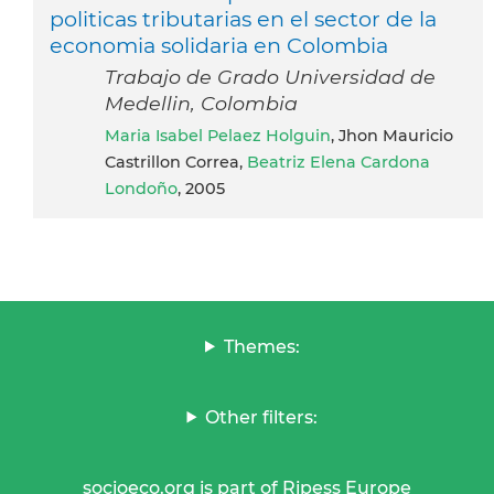
politicas tributarias en el sector de la
economia solidaria en Colombia
Trabajo de Grado Universidad de
Medellin, Colombia
Maria Isabel Pelaez Holguin
, Jhon Mauricio
Castrillon Correa,
Beatriz Elena Cardona
Londoño
, 2005
Themes:
Other filters:
socioeco.org is part of Ripess Europe