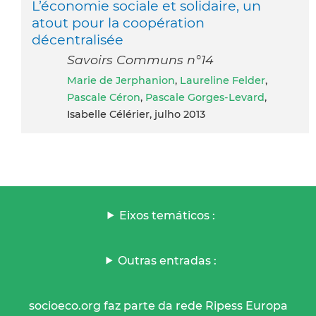
L’économie sociale et solidaire, un
atout pour la coopération
décentralisée
Savoirs Communs n°14
Marie de Jerphanion
,
Laureline Felder
,
Pascale Céron
,
Pascale Gorges-Levard
,
Isabelle Célérier, julho 2013
Eixos temáticos :
Outras entradas :
socioeco.org faz parte da rede Ripess Europa