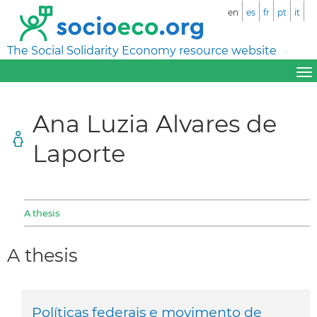
en
es
fr
pt
it
The Social Solidarity Economy resource website
Ana Luzia Alvares de
Laporte
A thesis
A thesis
Políticas federais e movimento de