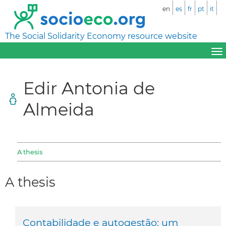
en
es
fr
pt
it
The Social Solidarity Economy resource website
Edir Antonia de
Almeida
A thesis
A thesis
Contabilidade e autogestão: um