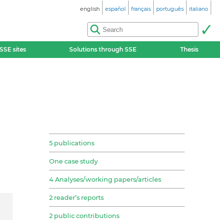
english
español
français
português
italiano
SSE sites
Solutions through SSE
Thesis
5 publications
One case study
4 Analyses/working papers/articles
2 reader’s reports
2 public contributions