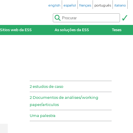
english
español
français
português
italiano
Sitios web da ESS
As soluções da ESS
Teses
2 estudos de caso
2 Documentos de análises/working
paper/articulos
Uma palestra