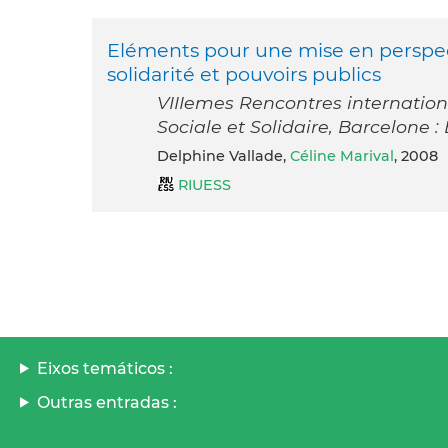
Eléments pour une mise en perspect
solidarité et pouvoirs publics
VIIIemes Rencontres internation
Sociale et Solidaire, Barcelone 
Delphine Vallade,
Céline Marival
, 2008
RIUESS
Eixos temáticos :
Outras entradas :