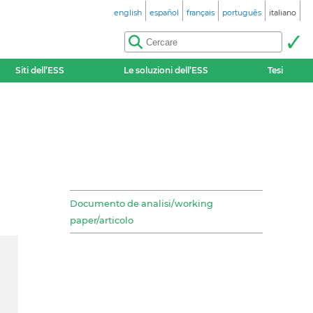
english
español
français
português
italiano
Siti dell’ESS
Le soluzioni dell’ESS
Tesi
Documento de analisi/working
paper/articolo