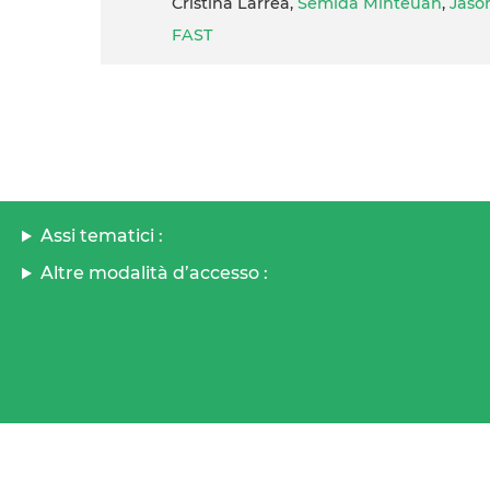
Cristina Larrea,
Semida Minteuan
,
Jaso
FAST
Assi tematici :
Altre modalità d’accesso :