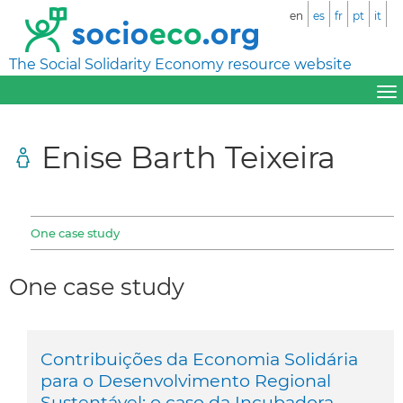
en
es
fr
pt
it
The Social Solidarity Economy resource website
Enise Barth Teixeira
One case study
One case study
Contribuições da Economia Solidária
para o Desenvolvimento Regional
Sustentável: o caso da Incubadora