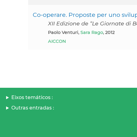
Co-operare. Proposte per uno svil
XII Edizione de “Le Giornate di B
Paolo Venturi,
Sara Rago
, 2012
AICCON
Eixos temáticos :
Outras entradas :