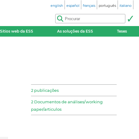
english
español
français
português
italiano
Sitios web da ESS
As soluções da ESS
Teses
2 publicações
2 Documentos de análises/working
paper/articulos