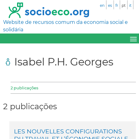
en
es
fr
pt
it
Website de recursos comum da economia social e
solidária
Isabel P.H. Georges
2 publicações
2 publicações
LES NOUVELLES CONFIGURATIONS
DU TRAVAIL ET L’ÉCONOMIE SOCIALE