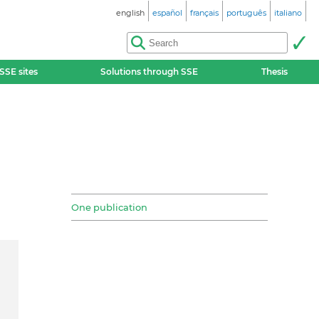
english
español
français
português
italiano
SSE sites
Solutions through SSE
Thesis
One publication