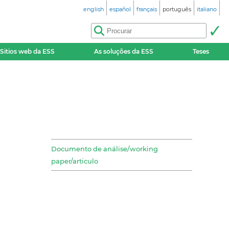
english
español
français
português
italiano
Sitios web da ESS
As soluções da ESS
Teses
Documento de análise/working
paper/articulo