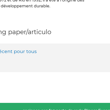
 et de Rio en 1992, il a été à l’origine des
 développement durable.
g paper/articulo
décent pour tous