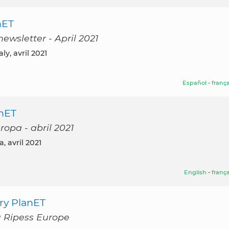
nET
ewsletter - April 2021
ly, avril 2021
Español
-
frança
anET
ropa - abril 2021
a, avril 2021
English
-
frança
ery PlanET
du Ripess Europe