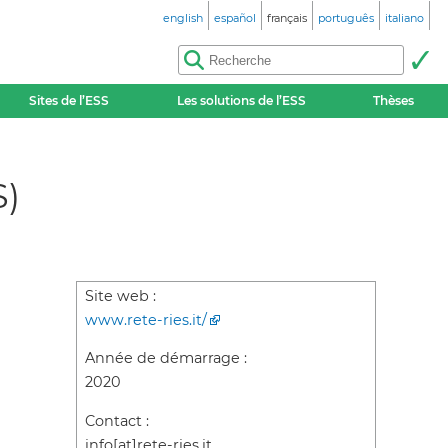
english
español
français
português
italiano
Sites de l’ESS
Les solutions de l’ESS
Thèses
S)
Site web :
www.rete-ries.it/
Année de démarrage :
2020
Contact :
info[at]rete-ries.it