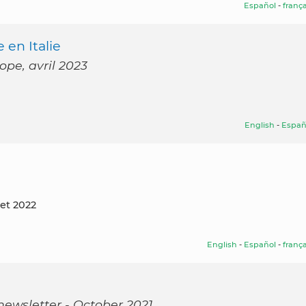
Español
-
frança
en Italie
ope, avril 2023
English
-
Españ
llet 2022
English
-
Español
-
frança
newsletter - October 2021