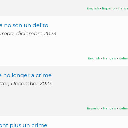
English
-
Español
-
frança
a no son un delito
Europa, diciembre 2023
English
-
français
-
itali
e no longer a crime
etter, December 2023
Español
-
français
-
itali
 sont plus un crime