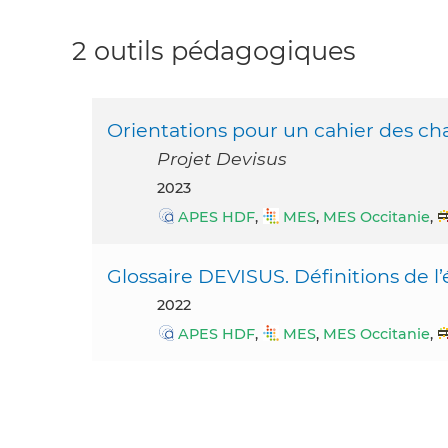
2 outils pédagogiques
Orientations pour un cahier des cha
Projet Devisus
2023
APES HDF
,
MES
,
MES Occitanie
,
Glossaire DEVISUS. Définitions de l’é
2022
APES HDF
,
MES
,
MES Occitanie
,