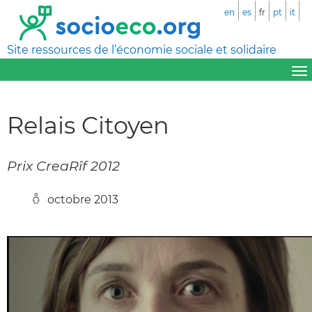
en
es
fr
pt
it
Site ressources de l’économie sociale et solidaire
Relais Citoyen
Prix CreaRîf 2012
octobre 2013