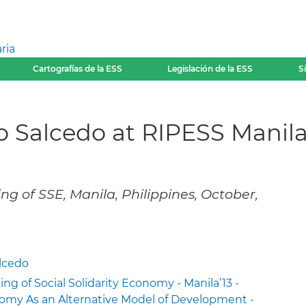
ria
Cartografías de la ESS
Legislación de la ESS
S
o Salcedo at RIPESS Manila
g of SSE, Manila, Philippines, October,
lcedo
ng of Social Solidarity Economy - Manila’13 -
onomy As an Alternative Model of Development -