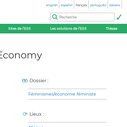
english
español
français
português
italiano
Sites de l’ESS
Les solutions de l’ESS
Thèses
y Economy
Dossier :
Féminismes/économie féministe
Lieux :