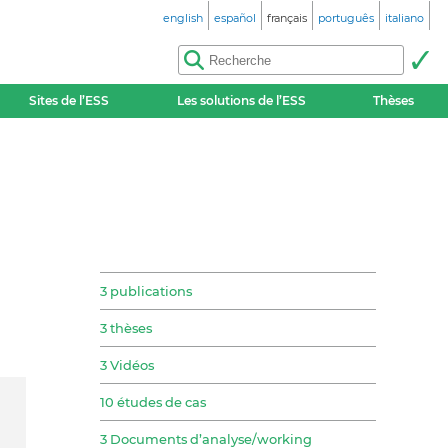
english
español
français
português
italiano
Sites de l’ESS
Les solutions de l’ESS
Thèses
3 publications
3 thèses
3 Vidéos
10 études de cas
3 Documents d’analyse/working