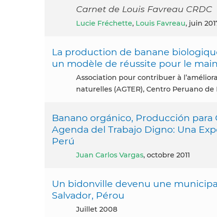
Carnet de Louis Favreau CRDC
Lucie Fréchette
,
Louis Favreau
, juin 201
La production de banane biologique 
un modèle de réussite pour le mainti
Association pour contribuer à l’amélioration de la Gouvernance de la Terre, de l’Eau et des Ressources
naturelles (AGTER), Centro Peruano de 
Banano orgánico, Producción para 
Agenda del Trabajo Digno: Una Experi
Perú
Juan Carlos Vargas
, octobre 2011
Un bidonville devenu une municipalit
Salvador, Pérou
juillet 2008