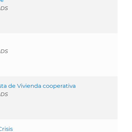
ODS
ODS
sta de Vivienda cooperativa
ODS
risis