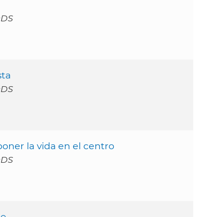
ODS
sta
ODS
ner la vida en el centro
ODS
ge