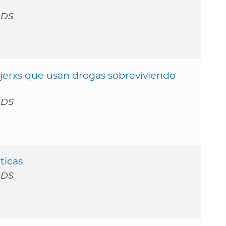
ODS
jerxs que usan drogas sobreviviendo
ODS
ticas
ODS