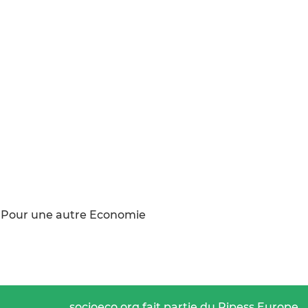
11 Pour une autre Economie
socioeco.org fait partie du Ripess Europe