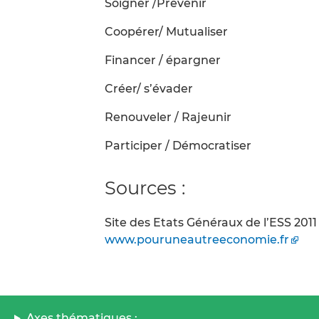
Soigner /Prévenir
Coopérer/ Mutualiser
Financer / épargner
Créer/ s’évader
Renouveler / Rajeunir
Participer / Démocratiser
Sources :
Site des Etats Généraux de l’ESS 20
www.pouruneautreeconomie.fr
Axes thématiques :