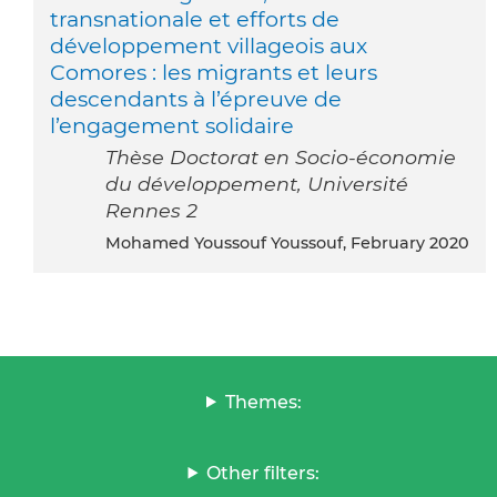
transnationale et efforts de
développement villageois aux
Comores : les migrants et leurs
descendants à l’épreuve de
l’engagement solidaire
Thèse Doctorat en Socio-économie
du développement, Université
Rennes 2
Mohamed Youssouf Youssouf, February 2020
Themes:
Other filters: