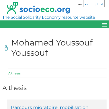
en
es
fr
pt
it
The Social Solidarity Economy resource website
Mohamed Youssouf
Youssouf
A thesis
A thesis
Parcours migratoire, mobilisation