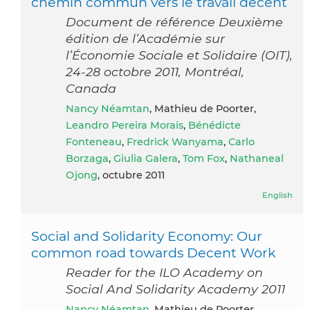
chemin commun vers le travail décent
Document de référence Deuxième
édition de l’Académie sur
l’Économie Sociale et Solidaire (OIT),
24-28 octobre 2011, Montréal,
Canada
Nancy Néamtan
, Mathieu de Poorter,
Leandro Pereira Morais
,
Bénédicte
Fonteneau
,
Fredrick Wanyama
,
Carlo
Borzaga
,
Giulia Galera
,
Tom Fox
,
Nathaneal
Ojong
, octubre 2011
English
Social and Solidarity Economy: Our
common road towards Decent Work
Reader for the ILO Academy on
Social And Solidarity Academy 2011
Nancy Néamtan
, Mathieu de Poorter,