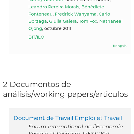
Leandro Pereira Morais
,
Bénédicte
Fonteneau
,
Fredrick Wanyama
,
Carlo
Borzaga
,
Giulia Galera
,
Tom Fox
,
Nathaneal
Ojong
, octubre 2011
BIT/ILO
français
2 Documentos de
análisis/working papers/articulos
Document de Travail Emploi et Travail
Forum International de l’Economie
Sociale et Solidaire, FIESS 2011