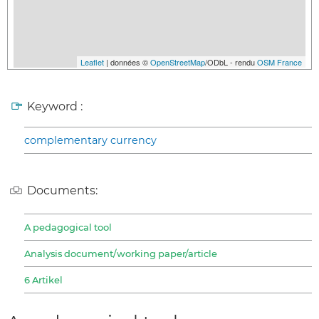
Leaflet
| données ©
OpenStreetMap
/ODbL - rendu
OSM France
Keyword :
complementary currency
Documents:
A pedagogical tool
Analysis document/working paper/article
6 Artikel